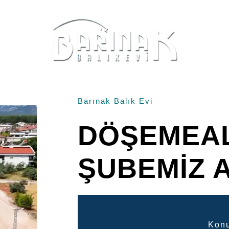
047. Sk. No:5, 07230 Muratpaşa/Antalya
Barınak Balık Evi
DÖŞEMEAL
ŞUBEMIZ A
Kon