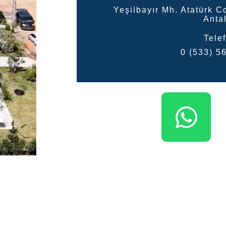
Yeşilbayır Mh. Atatürk C
Anta
Tele
0 (533) 5