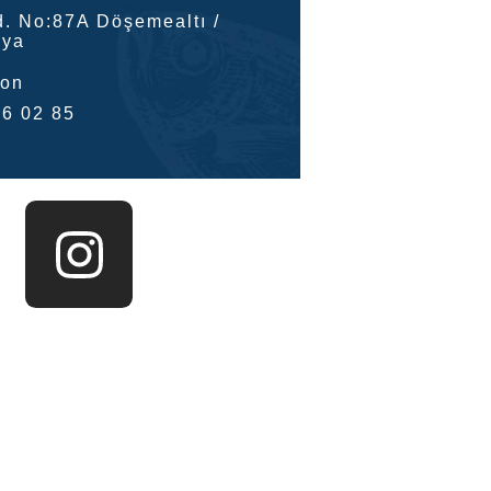
d. No:87A Döşemealtı /
lya
fon
66 02 85